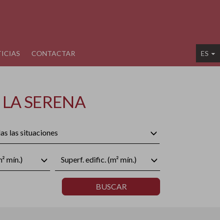
ICIAS
CONTACTAR
ES
 LA SERENA
as las situaciones
m² mín.)
Superf. edific. (m² mín.)
BUSCAR