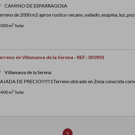
CAMINO DE ESPARRAGOSA
om
erreno de 2000 m2 aprox rustico-secano, vallado, esquina, luz, pozo d
2
2000 m
Solar
erreno en Villanueva de la Serena - REF.: 003901
Villanueva de la Serena
om
AJADA DE PRECIO!!!!!!1Terreno ubicado en Zona conocida como 
2
5400 m
Solar
1