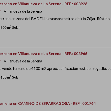
erreno en Villanueva de La Serena - REF.: 003926
Villanueva de la Serena
om
erreno en zona del BADEN a escasos metros del rio Zújar. Rústico-se
2
1800 m
Solar
erreno en Villanueva de La Serena - REF.: 003966
Villanueva de la Serena
om
e vende terreno de 4100 m2 aprox, calificación rustico- regadío, cue
2
4180 m
Solar
erreno en CAMINO DE ESPARRAGOSA - REF.: 001764