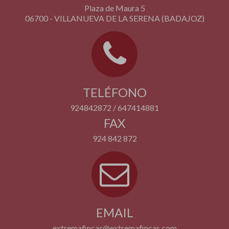
Plaza de Maura 5
06700 - VILLANUEVA DE LA SERENA (BADAJOZ)
TELÉFONO
924842872 / 647414881
FAX
924 842 872
EMAIL
extremafincas@extremafincas.com