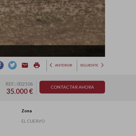
email
print
ANTERIOR
SIGUIENTE
REF.: 002106
CONTACTAR AHORA
35.000 €
Zona
EL CUERVO