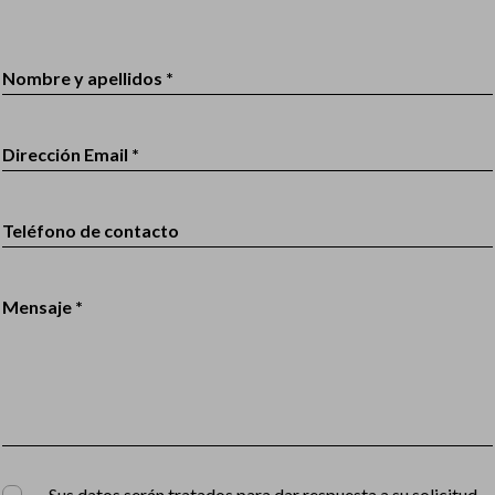
Nombre y apellidos *
Dirección Email *
Teléfono de contacto
Mensaje *
Sus datos serán tratados para dar respuesta a su solicitud,