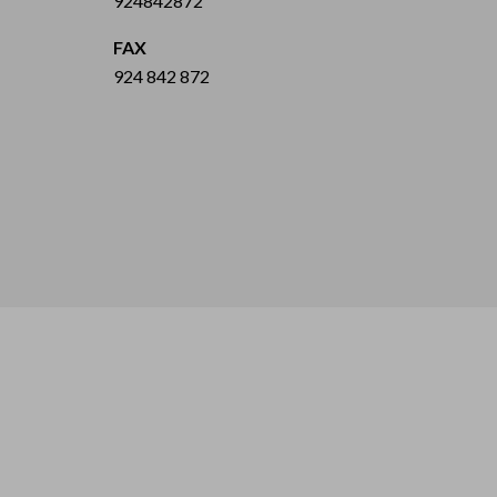
924842872
FAX
924 842 872