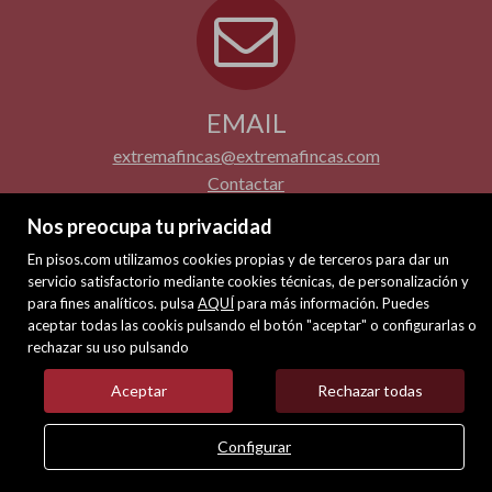
EMAIL
extremafincas@extremafincas.com
Contactar
Nos preocupa tu privacidad
En pisos.com utilizamos cookies propias y de terceros para dar un
servicio satisfactorio mediante cookies técnicas, de personalización y
para fines analíticos. pulsa
AQUÍ
para más información. Puedes
aceptar todas las cookis pulsando el botón "aceptar" o configurarlas o
rechazar su uso pulsando
Aceptar
Rechazar todas
Configurar
call
email
LLAMAR
CONTACTAR