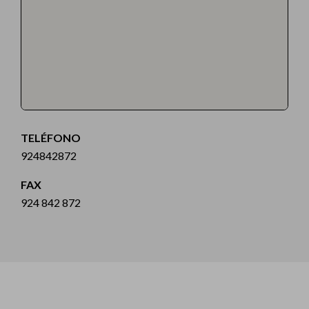
TELÉFONO
924842872
FAX
924 842 872