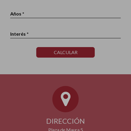
Años *
Interés *
CALCULAR
DIRECCIÓN
Plaza de Maura 5