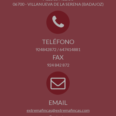
06700 - VILLANUEVA DE LA SERENA (BADAJOZ)
TELÉFONO
924842872 / 647414881
FAX
924 842 872
EMAIL
extremafincas@extremafincas.com