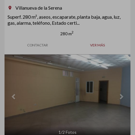
Villanueva de la Serena
room
Superf. 280 m², aseos, escaparate, planta baja, agua, luz,
gas, alarma, teléfono, Estado certi...
2
280 m
CONTACTAR
VER MÁS
Previous
Next
1
/
2
Fotos