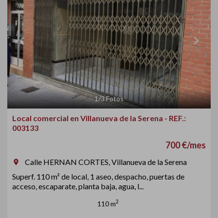
1
/
3
Fotos
Local comercial en Villanueva de la Serena - REF.:
003133
700 €/mes
Calle HERNAN CORTES, Villanueva de la Serena
room
Superf. 110 m² de local, 1 aseo, despacho, puertas de
acceso, escaparate, planta baja, agua, l...
2
110 m