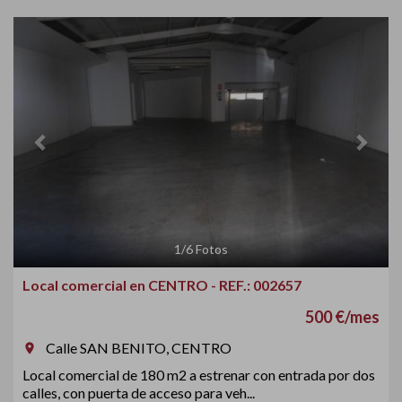
Previous
Next
1
/
6
Fotos
Local comercial en CENTRO - REF.: 002657
500 €/mes
Calle SAN BENITO, CENTRO
room
Local comercial de 180 m2 a estrenar con entrada por dos
calles, con puerta de acceso para veh...