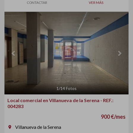
CONTACTAR
VER MÁS
Previous
Next
1
/
14
Fotos
Local comercial en Villanueva de la Serena - REF.:
004283
900 €/mes
Villanueva de la Serena
room