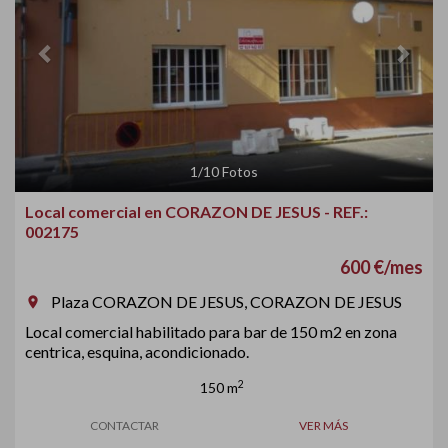
1
/
10
Fotos
Local comercial en CORAZON DE JESUS - REF.:
002175
600 €/mes
Plaza CORAZON DE JESUS, CORAZON DE JESUS
room
Local comercial habilitado para bar de 150 m2 en zona
centrica, esquina, acondicionado.
2
150 m
CONTACTAR
VER MÁS