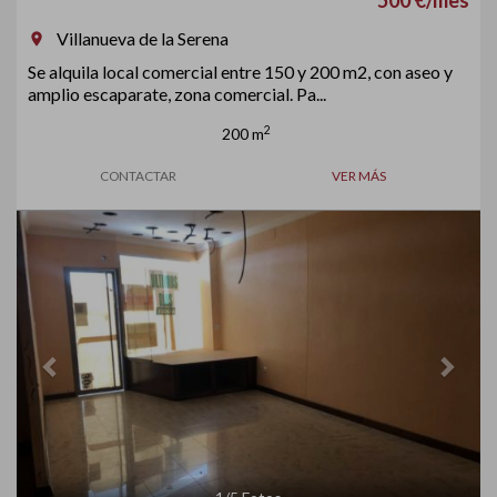
500 €/mes
Villanueva de la Serena
room
Se alquila local comercial entre 150 y 200 m2, con aseo y
amplio escaparate, zona comercial. Pa...
2
200 m
CONTACTAR
VER MÁS
Previous
Next