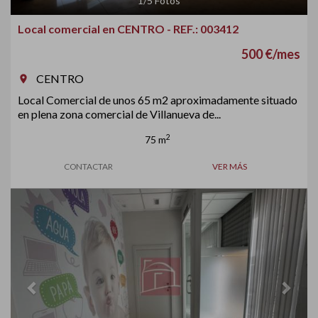
1
/
5
Fotos
Local comercial en CENTRO - REF.: 003412
500 €/mes
CENTRO
room
Local Comercial de unos 65 m2 aproximadamente situado
en plena zona comercial de Villanueva de...
2
75 m
CONTACTAR
VER MÁS
Previous
Next