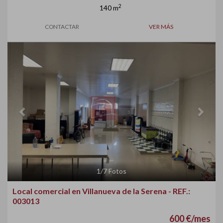
2
140 m
CONTACTAR
VER MÁS
Previous
Next
1
/
7
Fotos
Local comercial en Villanueva de la Serena - REF.:
003013
600 €/mes