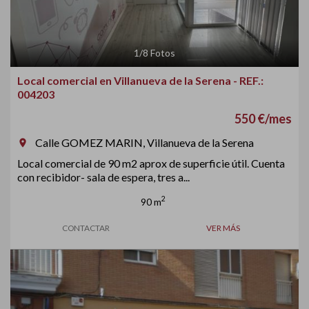
1
/
8
Fotos
Local comercial en Villanueva de la Serena - REF.:
004203
550 €/mes
Calle GOMEZ MARIN, Villanueva de la Serena
room
Local comercial de 90 m2 aprox de superficie útil. Cuenta
con recibidor- sala de espera, tres a...
2
90 m
CONTACTAR
VER MÁS
Previous
Next