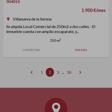
004010
1.900 €/mes
Villanueva de la Serena
room
Se alquila Local Comercial de 250m2 a dos calles. -El
inmueble cuenta con amplio escaparate, y...
2
250 m
CONTACTAR
VER MÁS
chevron_left
chevron_right
1
2
3
...
18