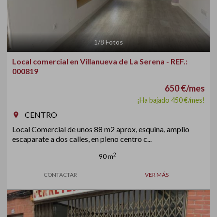
1
/
8
Fotos
Local comercial en Villanueva de La Serena - REF.:
000819
650 €/mes
¡Ha bajado 450 €/mes!
CENTRO
room
Local Comercial de unos 88 m2 aprox, esquina, amplio
escaparate a dos calles, en pleno centro c...
2
90 m
CONTACTAR
VER MÁS
Previous
Next