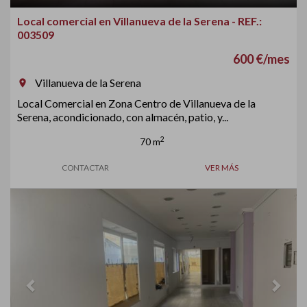
Local comercial en Villanueva de la Serena - REF.:
003509
600 €/mes
Villanueva de la Serena
room
Local Comercial en Zona Centro de Villanueva de la
Serena, acondicionado, con almacén, patio, y...
2
70 m
CONTACTAR
VER MÁS
Previous
Next