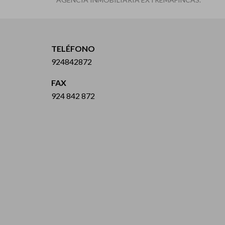
TELÉFONO
924842872
FAX
924 842 872