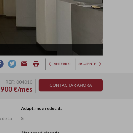
email
print
ANTERIOR
SIGUIENTE
REF.: 004010
CONTACTAR AHORA
.900 €/mes
Adapt. mov. reducida
a de La
Si
Aire acondicionado