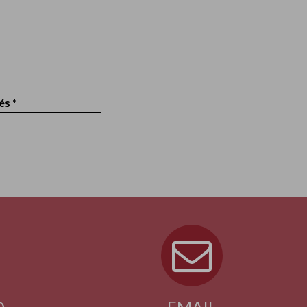
és *
O
EMAIL