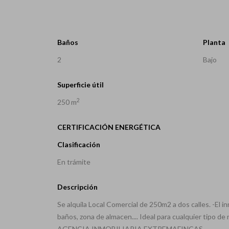
Baños
Planta
2
Bajo
Superficie útil
2
250 m
CERTIFICACIÓN ENERGÉTICA
Clasificación
En trámite
Descripción
Se alquila Local Comercial de 250m2 a dos calles. -El
baños, zona de almacen.... Ideal para cualquier tipo d
AGENCIA INMOBILIARIA EXTREMAFINCAS.