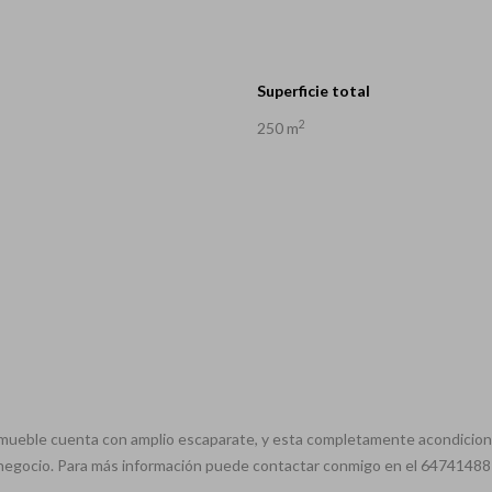
Superficie total
2
250 m
 inmueble cuenta con amplio escaparate, y esta completamente acondicion
e negocio. Para más información puede contactar conmigo en el 647414881 