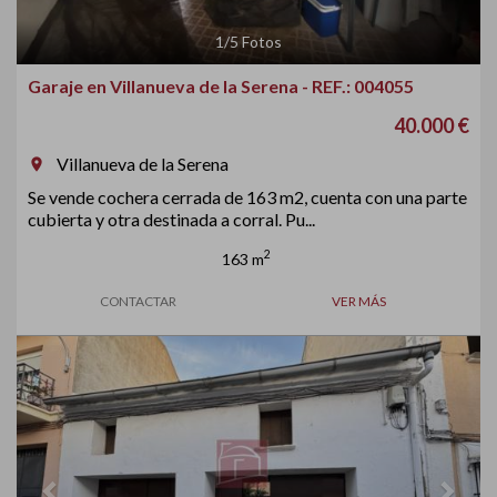
1
/
5
Fotos
Garaje en Villanueva de la Serena - REF.: 004055
40.000 €
Villanueva de la Serena
room
Se vende cochera cerrada de 163 m2, cuenta con una parte
cubierta y otra destinada a corral. Pu...
2
163 m
CONTACTAR
VER MÁS
Previous
Next