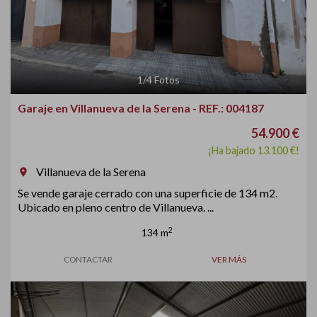
1
/
4
Fotos
Garaje en Villanueva de la Serena - REF.: 004187
54.900 €
¡Ha bajado 13.100 €!
Villanueva de la Serena
room
Se vende garaje cerrado con una superficie de 134 m2.
Ubicado en pleno centro de Villanueva. ...
2
134 m
CONTACTAR
VER MÁS
Previous
Next