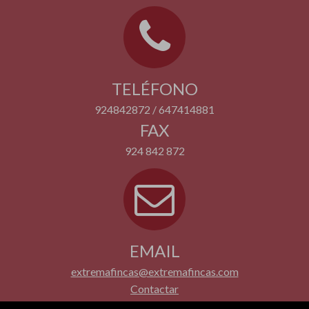
TELÉFONO
924842872 / 647414881
FAX
924 842 872
EMAIL
extremafincas@extremafincas.com
Contactar