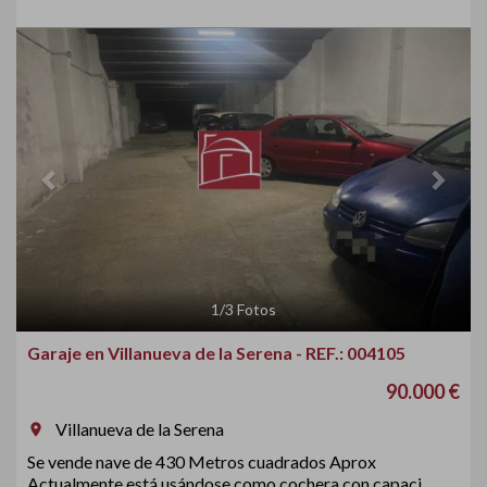
Previous
Next
1
/
3
Fotos
Garaje en Villanueva de la Serena - REF.: 004105
90.000 €
Villanueva de la Serena
room
Se vende nave de 430 Metros cuadrados Aprox
Actualmente está usándose como cochera con capaci...