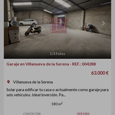
1
/
3
Fotos
Garaje en Villanueva de la Serena - REF.: 004288
63.000 €
Villanueva de la Serena
room
Solar para edificar tu casa o actualmente como garaje para
seis vehículos. Ideal inversión. Pa...
2
180 m
CONTACTAR
VER MÁS