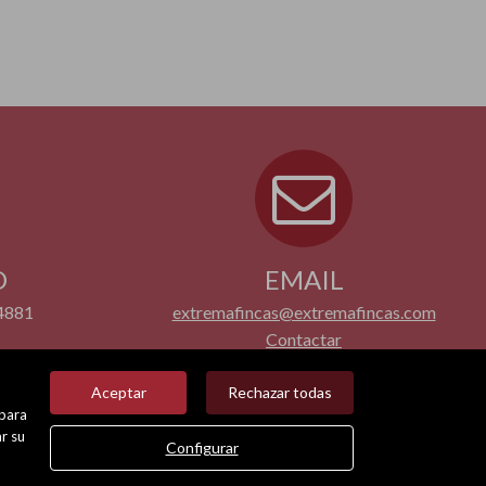
O
EMAIL
4881
extremafincas@extremafincas.com
Contactar
Aceptar
Rechazar todas
 para
r su
Configurar