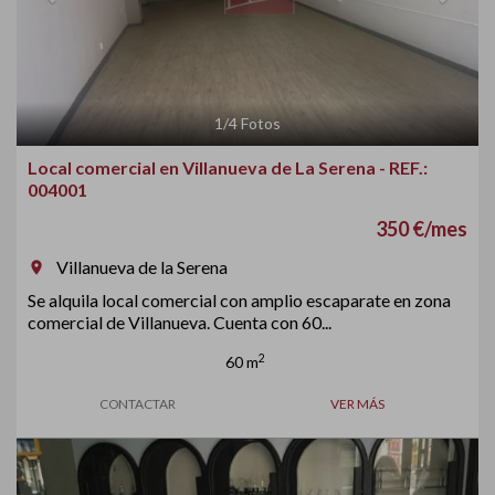
1
/
4
Fotos
Local comercial en Villanueva de La Serena - REF.:
004001
350 €/mes
Villanueva de la Serena
room
Se alquila local comercial con amplio escaparate en zona
comercial de Villanueva. Cuenta con 60...
2
60 m
CONTACTAR
VER MÁS
Previous
Next