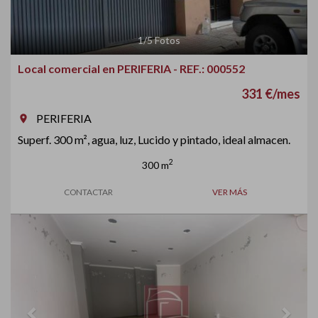
1
/
5
Fotos
Local comercial en PERIFERIA - REF.: 000552
331 €/mes
PERIFERIA
room
Superf. 300 m², agua, luz, Lucido y pintado, ideal almacen.
2
300 m
CONTACTAR
VER MÁS
Previous
Next