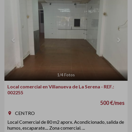
Previous
Next
1
/
4
Fotos
Local comercial en Villanueva de La Serena - REF.:
002255
500 €/mes
CENTRO
room
Local Comercial de 80 m2 aporx. Acondicionado, salida de
humos, escaparate.... Zona comercial. ...