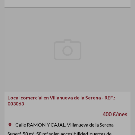
Local comercial en Villanueva de la Serena - REF.:
003063
400 €/mes
Calle RAMON Y CAJAL, Villanueva de la Serena
room
Superf. 58 m², 58 m² solar, accesibilidad, puertas de