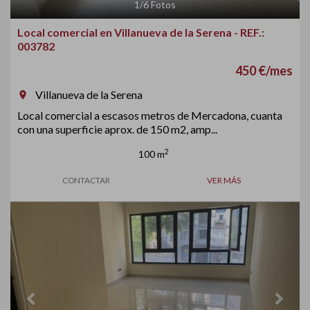
1
/
6
Fotos
Local comercial en Villanueva de la Serena - REF.:
003782
450 €/mes
Villanueva de la Serena
room
Local comercial a escasos metros de Mercadona, cuanta
con una superficie aprox. de 150 m2, amp...
2
100 m
CONTACTAR
VER MÁS
Previous
Next