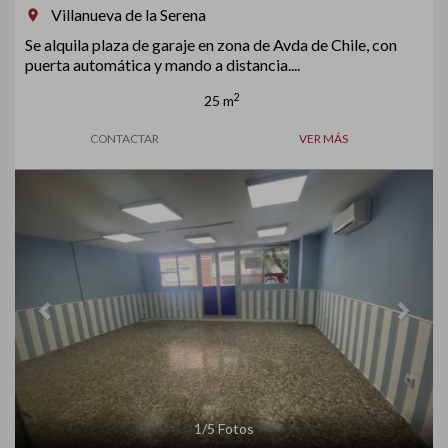
Villanueva de la Serena
room
Se alquila plaza de garaje en zona de Avda de Chile, con
puerta automática y mando a distancia....
2
25 m
CONTACTAR
VER MÁS
Previous
Next
1
/
5
Fotos