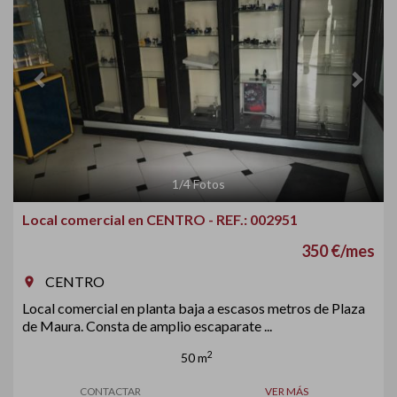
1
/
4
Fotos
Local comercial en CENTRO - REF.: 002951
350 €/mes
CENTRO
room
Local comercial en planta baja a escasos metros de Plaza
de Maura. Consta de amplio escaparate ...
2
50 m
CONTACTAR
VER MÁS