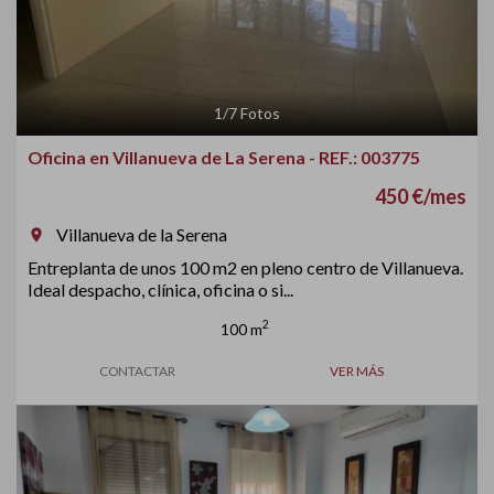
1
/
7
Fotos
Oficina en Villanueva de La Serena - REF.: 003775
450 €/mes
Villanueva de la Serena
room
Entreplanta de unos 100 m2 en pleno centro de Villanueva.
Ideal despacho, clínica, oficina o si...
2
100 m
CONTACTAR
VER MÁS
Previous
Next