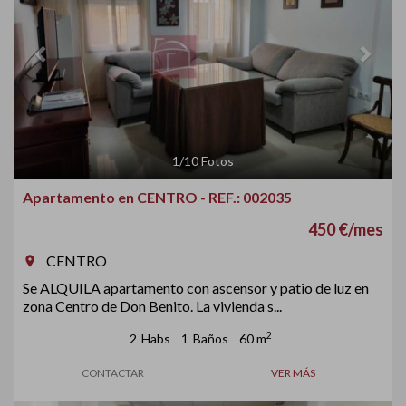
1
/
10
Fotos
Apartamento en CENTRO - REF.: 002035
450 €/mes
CENTRO
room
Se ALQUILA apartamento con ascensor y patio de luz en
zona Centro de Don Benito. La vivienda s...
2
2
Habs
1
Baños
60 m
CONTACTAR
VER MÁS