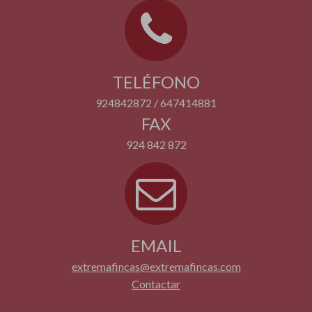
TELÉFONO
924842872 / 647414881
FAX
924 842 872
EMAIL
extremafincas@extremafincas.com
Contactar