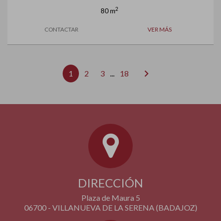
2
80 m
CONTACTAR
VER MÁS
chevron_right
1
2
3
...
18
DIRECCIÓN
Plaza de Maura 5
06700 - VILLANUEVA DE LA SERENA (BADAJOZ)