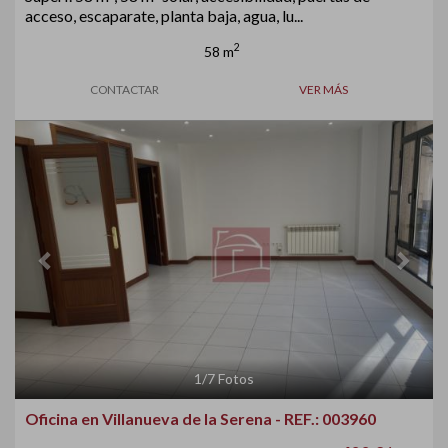
acceso, escaparate, planta baja, agua, lu...
2
58 m
CONTACTAR
VER MÁS
Previous
Next
1
/
7
Fotos
Oficina en Villanueva de la Serena - REF.: 003960