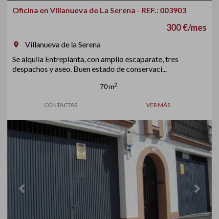
Oficina en Villanueva de La Serena - REF.: 003903
300 €/mes
Villanueva de la Serena
room
Se alquila Entreplanta, con amplio escaparate, tres
despachos y aseo. Buen estado de conservaci...
2
70 m
CONTACTAR
VER MÁS
Previous
Next