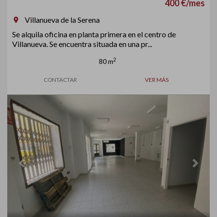
400 €/mes
Villanueva de la Serena
room
Se alquila oficina en planta primera en el centro de
Villanueva. Se encuentra situada en una pr...
2
80 m
CONTACTAR
VER MÁS
Previous
Next