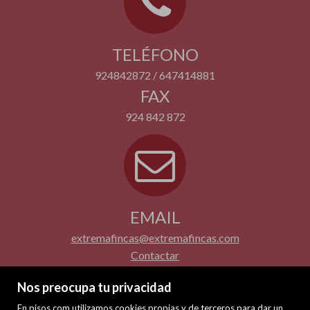
TELÉFONO
924842872 / 647414881
FAX
924 842 872
EMAIL
extremafincas@extremafincas.com
Contactar
Nos preocupa tu privacidad
En pisos.com utilizamos cookies propias y de terceros para dar un