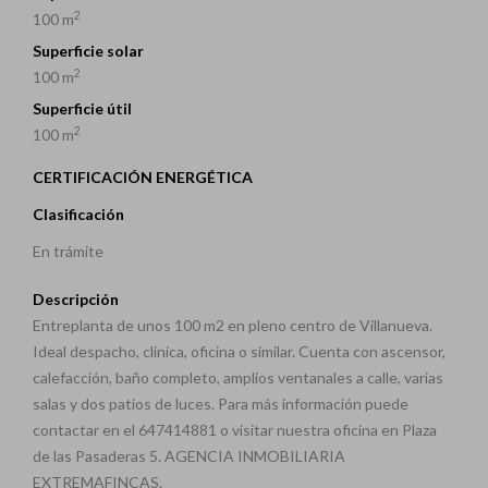
2
100 m
Superficie solar
2
100 m
Superficie útil
2
100 m
CERTIFICACIÓN ENERGÉTICA
Clasificación
En trámite
Descripción
Entreplanta de unos 100 m2 en pleno centro de Villanueva.
Ideal despacho, clínica, oficina o similar. Cuenta con ascensor,
calefacción, baño completo, amplios ventanales a calle, varias
salas y dos patios de luces. Para más información puede
contactar en el 647414881 o visitar nuestra oficina en Plaza
de las Pasaderas 5. AGENCIA INMOBILIARIA
EXTREMAFINCAS.