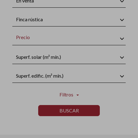
En venta
Finca rústica
Precio
Superf. solar (m² mín.)
Superf. edific. (m² mín.)
Filtros
BUSCAR