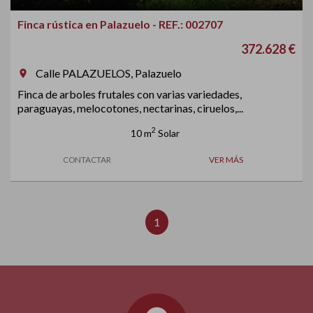
Finca rústica en Palazuelo - REF.: 002707
372.628 €
Calle PALAZUELOS, Palazuelo
room
Finca de arboles frutales con varias variedades,
paraguayas, melocotones, nectarinas, ciruelos,...
2
10 m
Solar
CONTACTAR
VER MÁS
1