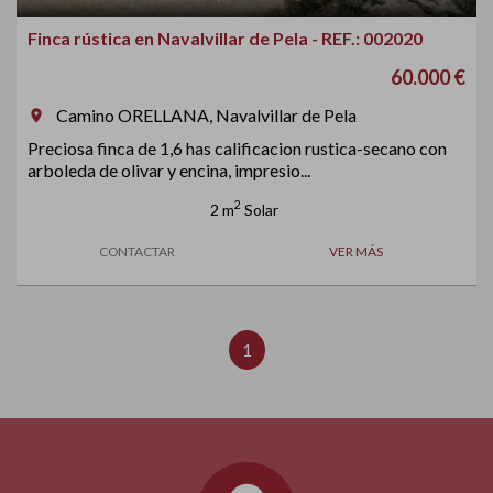
Finca rústica en Navalvillar de Pela - REF.: 002020
60.000 €
Camino ORELLANA, Navalvillar de Pela
room
Preciosa finca de 1,6 has calificacion rustica-secano con
arboleda de olivar y encina, impresio...
2
2 m
Solar
CONTACTAR
VER MÁS
1