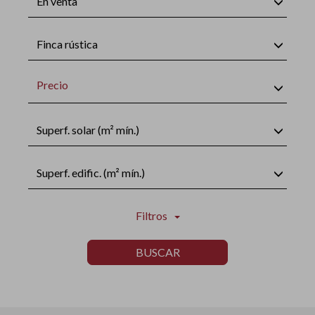
En venta
Finca rústica
Precio
Superf. solar (m² mín.)
Superf. edific. (m² mín.)
Filtros
BUSCAR