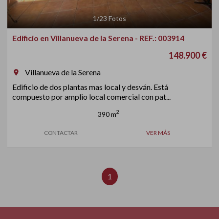
1
/
23
Fotos
Edificio en Villanueva de la Serena - REF.: 003914
148.900 €
Villanueva de la Serena
room
Edificio de dos plantas mas local y desván. Está
compuesto por amplio local comercial con pat...
2
390 m
CONTACTAR
VER MÁS
1