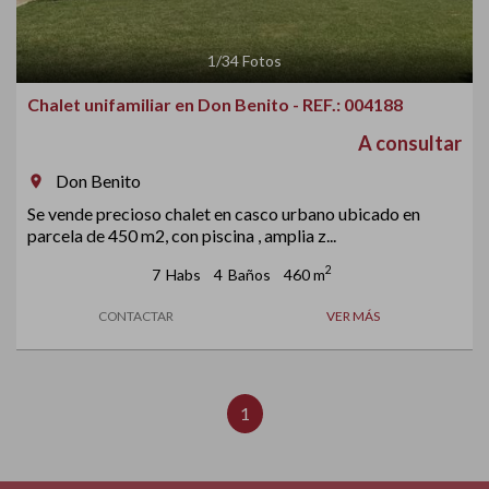
1
/
34
Fotos
Chalet unifamiliar en Don Benito - REF.: 004188
A consultar
Don Benito
room
Se vende precioso chalet en casco urbano ubicado en
parcela de 450 m2, con piscina , amplia z...
2
7
Habs
4
Baños
460 m
CONTACTAR
VER MÁS
1