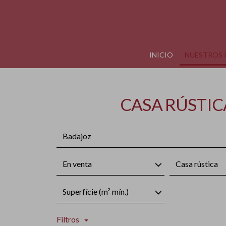
INICIO
NUESTROS 
CASA RÚSTIC
Badajoz
En venta
Casa rústica
Superfície (m² mín.)
Filtros