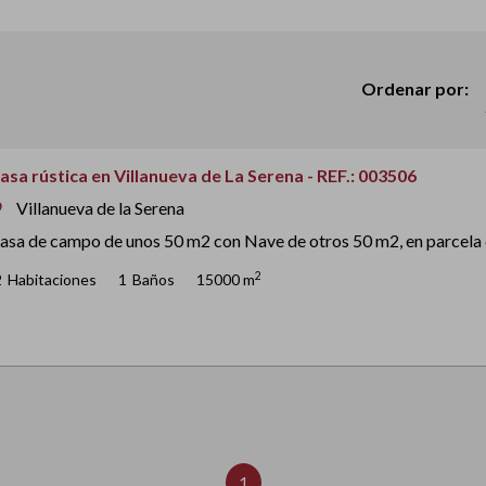
Ordenar por:
asa rústica en Villanueva de La Serena - REF.: 003506
Villanueva de la Serena
om
asa de campo de unos 50 m2 con Nave de otros 50 m2, en parcela d
2
2
Habitaciones
1
Baños
15000 m
1