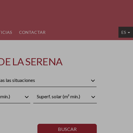
ICIAS
CONTACTAR
ES
DE LA SERENA
as las situaciones
mín.)
Superf. solar (m² mín.)
BUSCAR