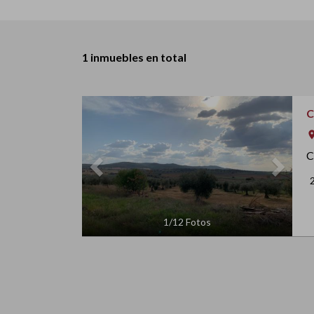
1 inmuebles en total
Previous
Next
C
ro
C
1
/
12
Fotos