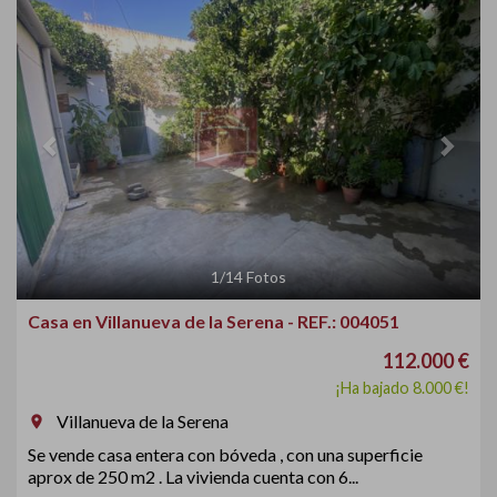
Previous
Next
1
/
14
Fotos
Casa en Villanueva de la Serena - REF.: 004051
112.000 €
¡Ha bajado 8.000 €!
Villanueva de la Serena
room
Se vende casa entera con bóveda , con una superficie
aprox de 250 m2 . La vivienda cuenta con 6...