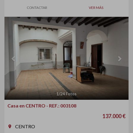
CONTACTAR
VER MÁS
Previous
Next
1
/
24
Fotos
Casa en CENTRO - REF.: 003108
137.000 €
CENTRO
room