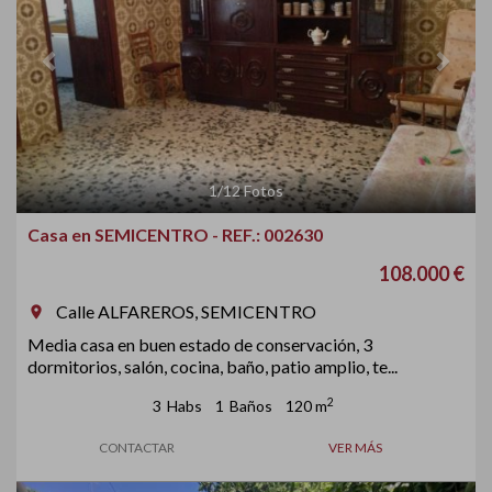
1
/
12
Fotos
Casa en SEMICENTRO - REF.: 002630
108.000 €
Calle ALFAREROS, SEMICENTRO
room
Media casa en buen estado de conservación, 3
dormitorios, salón, cocina, baño, patio amplio, te...
2
3
Habs
1
Baños
120 m
CONTACTAR
VER MÁS