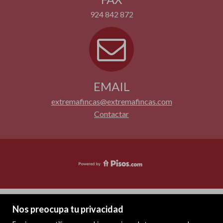
924 842 872
EMAIL
extremafincas@extremafincas.com
Contactar
Nos preocupa tu privacidad