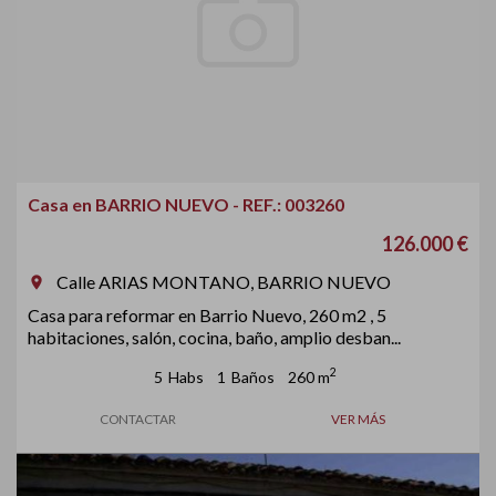
Casa en BARRIO NUEVO - REF.: 003260
126.000 €
Calle ARIAS MONTANO, BARRIO NUEVO
room
Casa para reformar en Barrio Nuevo, 260 m2 , 5
habitaciones, salón, cocina, baño, amplio desban...
2
5
Habs
1
Baños
260 m
CONTACTAR
VER MÁS
Previous
Next