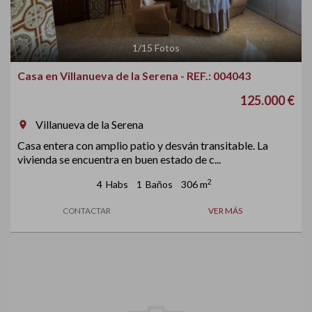
1
/
15
Fotos
Casa en Villanueva de la Serena - REF.: 004043
125.000 €
Villanueva de la Serena
room
Casa entera con amplio patio y desván transitable. La
vivienda se encuentra en buen estado de c...
2
4
Habs
1
Baños
306 m
CONTACTAR
VER MÁS