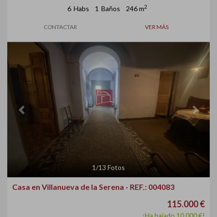
2
6
Habs
1
Baños
246 m
CONTACTAR
VER MÁS
Previous
Next
1
/
13
Fotos
Casa en Villanueva de la Serena - REF.: 004083
115.000 €
¡Ha bajado 10.000 €!