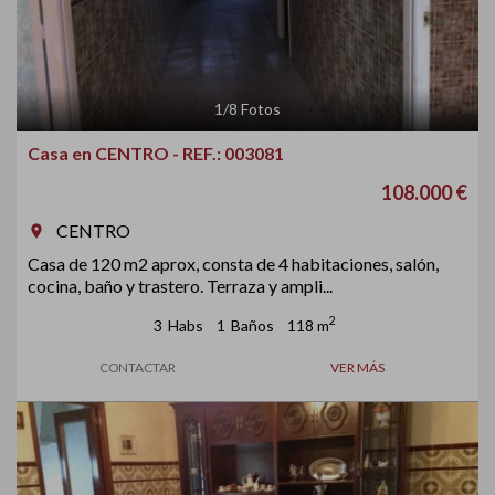
1
/
8
Fotos
Casa en CENTRO - REF.: 003081
108.000 €
CENTRO
room
Casa de 120 m2 aprox, consta de 4 habitaciones, salón,
cocina, baño y trastero. Terraza y ampli...
2
3
Habs
1
Baños
118 m
CONTACTAR
VER MÁS
Previous
Next