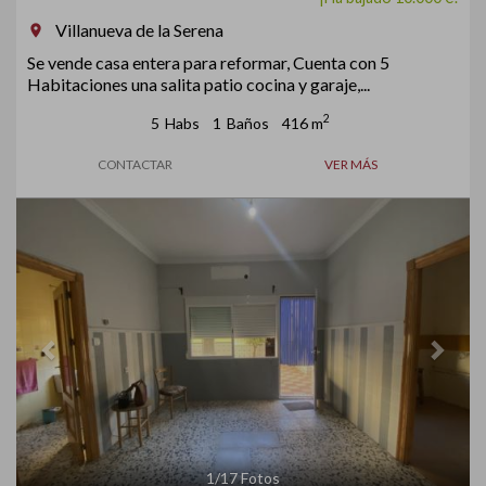
Villanueva de la Serena
room
Se vende casa entera para reformar, Cuenta con 5
Habitaciones una salita patio cocina y garaje,...
2
5
Habs
1
Baños
416 m
CONTACTAR
VER MÁS
Previous
Next
1
/
17
Fotos