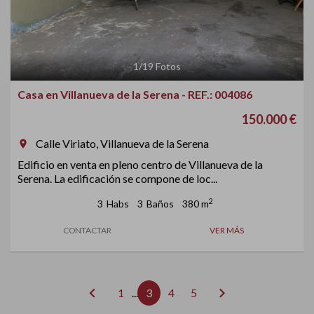
1
/
19
Fotos
Casa en Villanueva de la Serena - REF.: 004086
150.000 €
Calle Viriato, Villanueva de la Serena
room
Edificio en venta en pleno centro de Villanueva de la
Serena. La edificación se compone de loc...
2
3
Habs
3
Baños
380 m
CONTACTAR
VER MÁS
chevron_left
chevron_right
1
...
3
4
5