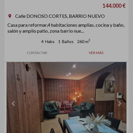
144.000 €
Calle DONOSO CORTES, BARRIO NUEVO
room
Casa para reformar,4 habitaciones amplias, cocina y baño,
salón y amplio patio, zona barrio nue...
2
4
Habs
1
Baños
260 m
CONTACTAR
VER MÁS
Previous
Next