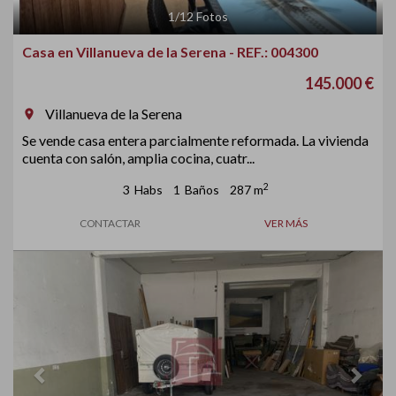
1
/
12
Fotos
Casa en Villanueva de la Serena - REF.: 004300
145.000 €
Villanueva de la Serena
room
Se vende casa entera parcialmente reformada. La vivienda
cuenta con salón, amplia cocina, cuatr...
2
3
Habs
1
Baños
287 m
CONTACTAR
VER MÁS
Previous
Next