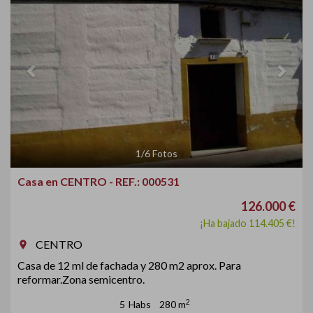
1
/
6
Fotos
Casa en CENTRO - REF.: 000531
126.000 €
¡Ha bajado 114.405 €!
CENTRO
room
Casa de 12 ml de fachada y 280 m2 aprox. Para
reformar.Zona semicentro.
2
5
Habs
280 m