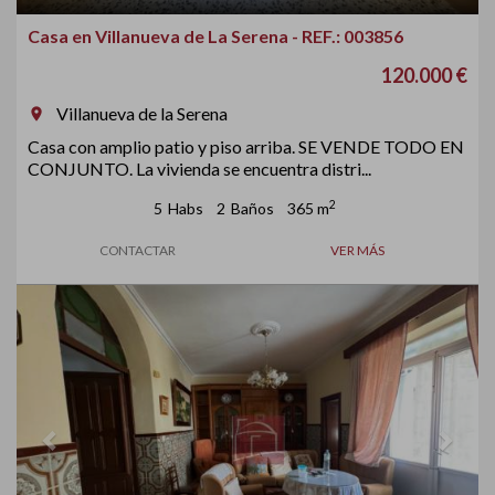
Casa en Villanueva de La Serena - REF.: 003856
120.000 €
Villanueva de la Serena
room
Casa con amplio patio y piso arriba. SE VENDE TODO EN
CONJUNTO. La vivienda se encuentra distri...
2
5
Habs
2
Baños
365 m
CONTACTAR
VER MÁS
Previous
Next