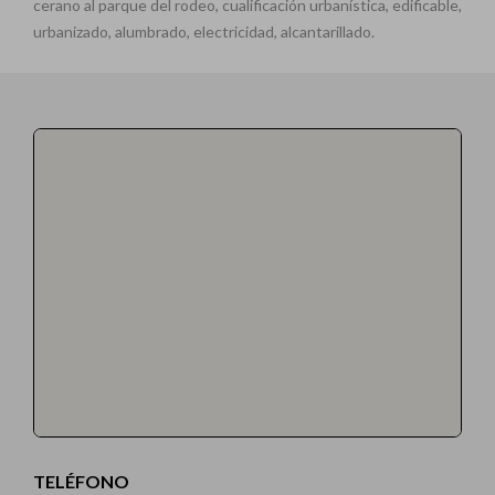
cerano al parque del rodeo, cualificación urbanística, edificable,
urbanizado, alumbrado, electricidad, alcantarillado.
TELÉFONO