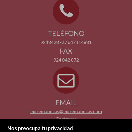
TELÉFONO
924842872 / 647414881
FAX
924 842 872
EMAIL
extremafincas@extremafincas.com
Contactar
Nos preocupa tu privacidad