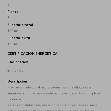
2
Planta
3
Superficie total
2
140 m
Superficie útil
2
140 m
CERTIFICACIÓN ENERGÉTICA
Clasificación
En trámite
Descripción
Piso reformado con 4 habitaciones, salón, salita, cocina
amueblada con terraza lavadero, dos baños, ambos con platos
de ducha
ascensor, calefacción, aire acondicionado, ventanas climalit,
solera en gres, armarios empotrados, en pleno centro de