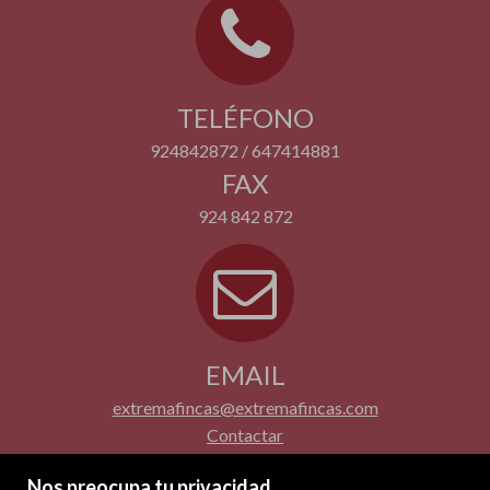
TELÉFONO
924842872 / 647414881
FAX
924 842 872
EMAIL
extremafincas@extremafincas.com
Contactar
Nos preocupa tu privacidad