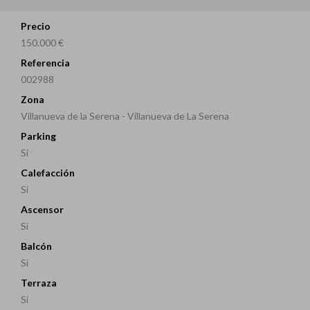
Precio
150.000 €
Referencia
002988
Zona
Villanueva de la Serena - Villanueva de La Serena
Parking
Si
Calefacción
Si
Ascensor
Si
Balcón
Si
Terraza
Si