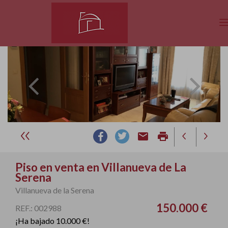
email
print
Piso en venta en Villanueva de La
Serena
Villanueva de la Serena
150.000 €
REF.: 002988
¡Ha bajado 10.000 €!