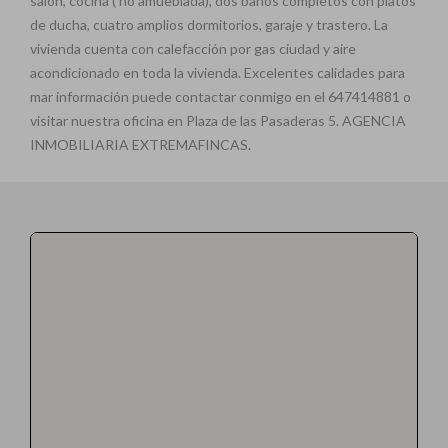
salón, cocina ( no amueblada), dos baños completos con platos
de ducha, cuatro amplios dormitorios, garaje y trastero. La
vivienda cuenta con calefacción por gas ciudad y aire
acondicionado en toda la vivienda. Excelentes calidades para
mar información puede contactar conmigo en el 647414881 o
visitar nuestra oficina en Plaza de las Pasaderas 5. AGENCIA
INMOBILIARIA EXTREMAFINCAS.