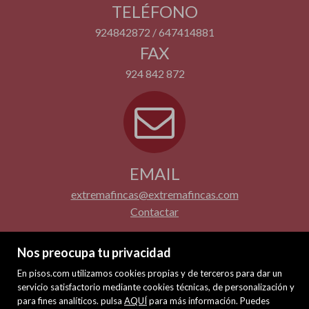
TELÉFONO
924842872 / 647414881
FAX
924 842 872
EMAIL
extremafincas@extremafincas.com
Contactar
Nos preocupa tu privacidad
En pisos.com utilizamos cookies propias y de terceros para dar un
servicio satisfactorio mediante cookies técnicas, de personalización y
para fines analíticos. pulsa
AQUÍ
para más información. Puedes