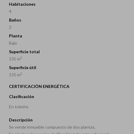
Habitaciones
4
Baños
2
Planta
Bajo
Superficie total
2
135 m
Superficie útil
2
135 m
CERTIFICACIÓN ENERGÉTICA
Clasificación
En trámite
Descripción
Se vende inmueble compuesto de dos plantas,