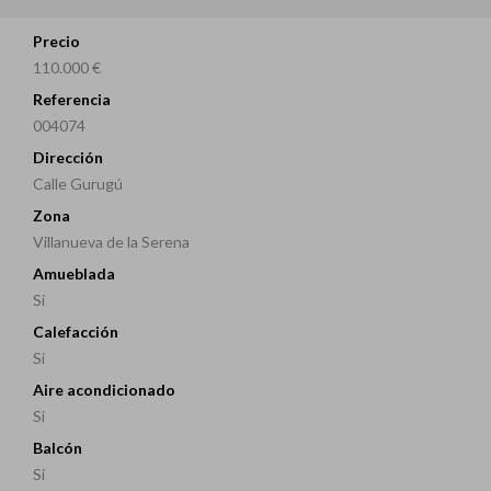
Precio
110.000 €
Referencia
004074
Dirección
Calle Gurugú
Zona
Villanueva de la Serena
Amueblada
Si
Calefacción
Si
Aire acondicionado
Si
Balcón
Si