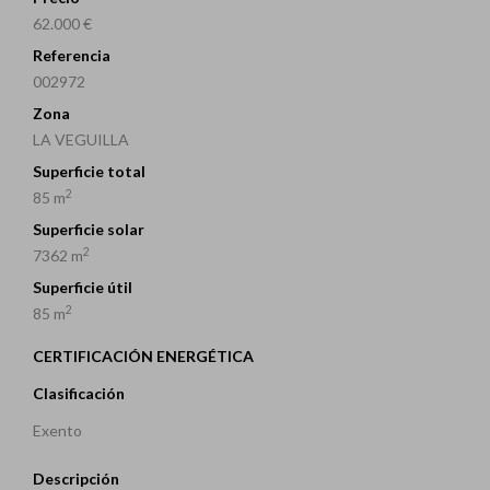
62.000 €
Referencia
002972
Zona
LA VEGUILLA
Superficie total
2
85 m
Superficie solar
2
7362 m
Superficie útil
2
85 m
CERTIFICACIÓN ENERGÉTICA
Clasificación
Exento
Descripción