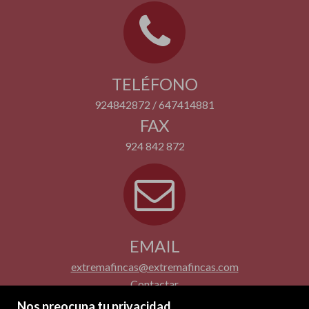
TELÉFONO
924842872 / 647414881
FAX
924 842 872
EMAIL
extremafincas@extremafincas.com
Contactar
Nos preocupa tu privacidad