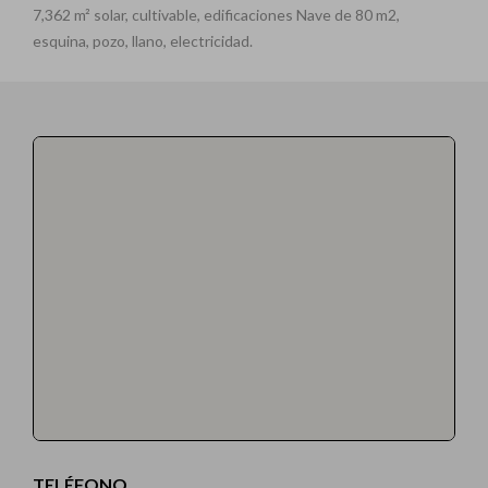
7,362 m² solar, cultivable, edificaciones Nave de 80 m2,
esquina, pozo, llano, electricidad.
TELÉFONO