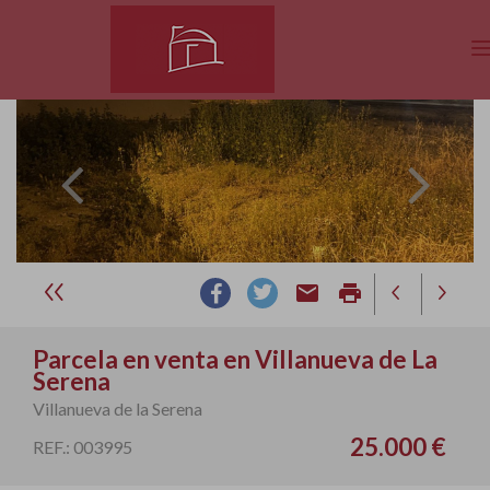
email
print
Parcela en venta en Villanueva de La
Serena
Villanueva de la Serena
25.000 €
REF.: 003995