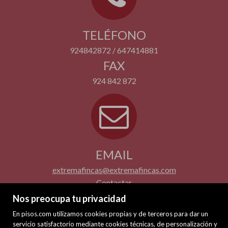
TELÉFONO
924842872 / 647414881
FAX
924 842 872
EMAIL
extremafincas@extremafincas.com
Contactar
Nos preocupa tu privacidad
En pisos.com utilizamos cookies propias y de terceros para dar un
servicio satisfactorio mediante cookies técnicas, de personalización y