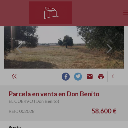
email
print
Parcela en venta en Don Benito
EL CUERVO (Don Benito)
58.600 €
REF.: 002028
Precio