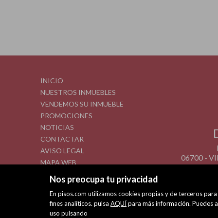
INICIO
NUESTROS INMUEBLES
VENDEMOS SU INMUEBLE
PROMOCIONES
NOTICIAS
CONTACTAR
AVISO LEGAL
06700 - 
MAPA WEB
POLÍTICA DE COOKIES
Nos preocupa tu privacidad
En pisos.com utilizamos cookies propias y de terceros para 
fines analíticos. pulsa
AQUÍ
para más información. Puedes ac
uso pulsando