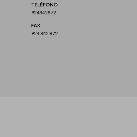
TELÉFONO
924842872
FAX
924 842 872