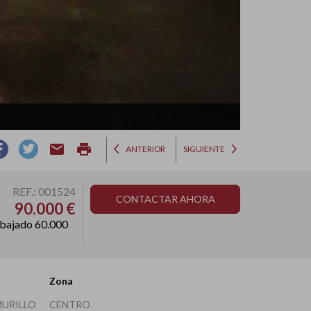
email
print
ANTERIOR
SIGUIENTE
REF.: 001524
CONTACTAR AHORA
90.000 €
bajado 60.000
Zona
MURILLO
CENTRO