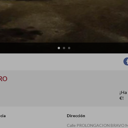
TRO
¡Ha 
€!
cia
Dirección
Calle PROLONGACION BRAVO 