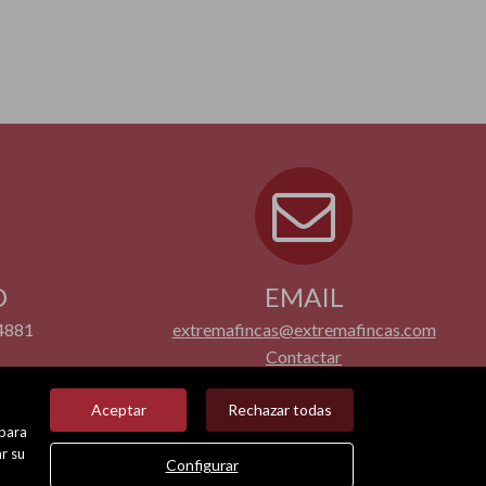
O
EMAIL
4881
extremafincas@extremafincas.com
Contactar
Aceptar
Rechazar todas
 para
r su
Configurar