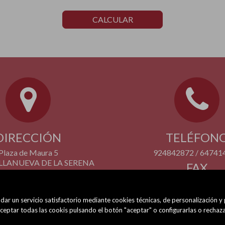
CALCULAR
DIRECCIÓN
TELÉFON
Plaza de Maura 5
924842872 / 64741
VILLANUEVA DE LA SERENA
FAX
(BADAJOZ)
924 842 872
dar un servicio satisfactorio mediante cookies técnicas, de personalización y
eptar todas las cookis pulsando el botón "aceptar" o configurarlas o rechaza