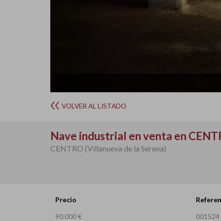
VOLVER AL LISTADO
Nave industrial en venta en CEN
CENTRO (Villanueva de la Serena)
Precio
Referen
90.000 €
001524