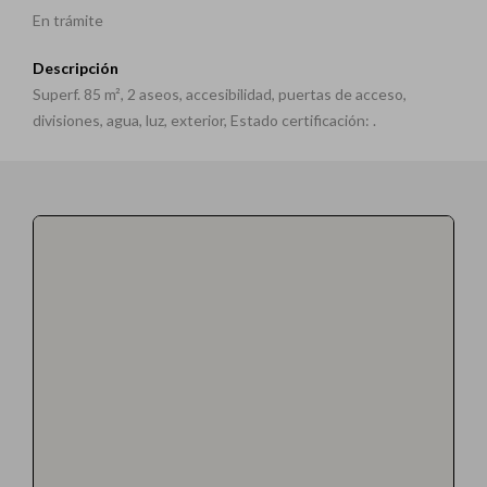
En trámite
Descripción
Superf. 85 m², 2 aseos, accesibilidad, puertas de acceso,
divisiones, agua, luz, exterior, Estado certificación: .