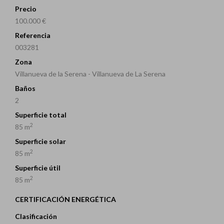
Precio
100.000 €
Referencia
003281
Zona
Villanueva de la Serena - Villanueva de La Serena
Baños
2
Superficie total
2
85 m
Superficie solar
2
85 m
Superficie útil
2
85 m
CERTIFICACIÓN ENERGÉTICA
Clasificación