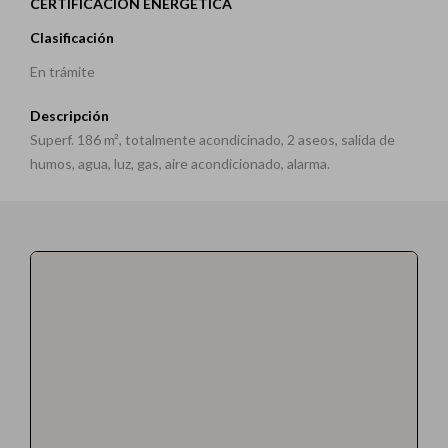
CERTIFICACIÓN ENERGÉTICA
Clasificación
En trámite
Descripción
Superf. 186 m², totalmente acondicinado, 2 aseos, salida de
humos, agua, luz, gas, aire acondicionado, alarma.