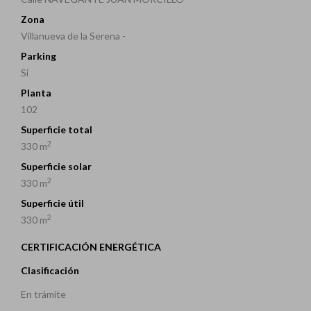
Zona
Villanueva de la Serena -
Parking
Si
Planta
102
Superficie total
2
330 m
Superficie solar
2
330 m
Superficie útil
2
330 m
CERTIFICACIÓN ENERGÉTICA
Clasificación
En trámite