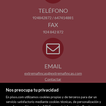
TELÉFONO
924842872 / 647414881
FAX
924 842 872
EMAIL
extremafincas@extremafincas.com
Contactar
Nos preocupa tu privacidad
En pisos.com utilizamos cookies propias y de terceros para dar un
servicio satisfactorio mediante cookies técnicas, de personalización y