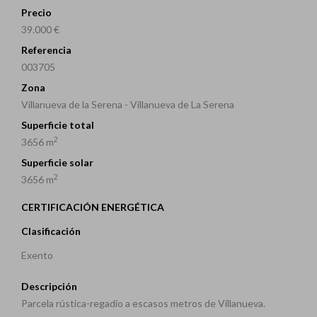
Precio
39.000 €
Referencia
003705
Zona
Villanueva de la Serena - Villanueva de La Serena
Superficie total
2
3656 m
Superficie solar
2
3656 m
CERTIFICACIÓN ENERGÉTICA
Clasificación
Exento
Descripción
Parcela rústica-regadío a escasos metros de Villanueva.