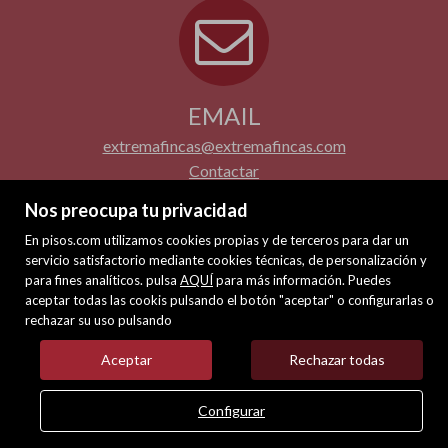
EMAIL
extremafincas@extremafincas.com
Contactar
Nos preocupa tu privacidad
En pisos.com utilizamos cookies propias y de terceros para dar un
servicio satisfactorio mediante cookies técnicas, de personalización y
para fines analíticos. pulsa
AQUÍ
para más información. Puedes
aceptar todas las cookis pulsando el botón "aceptar" o configurarlas o
rechazar su uso pulsando
Aceptar
Rechazar todas
Configurar
call
email
LLAMAR
CONTACTAR