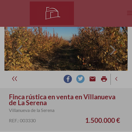
email
print
Finca rústica en venta en Villanueva
de La Serena
Villanueva de la Serena
1.500.000 €
REF.: 003330