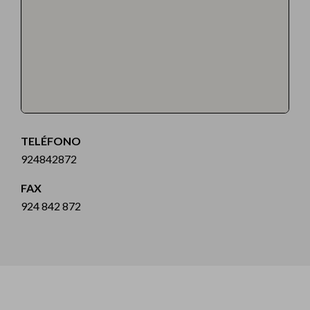
TELÉFONO
924842872
FAX
924 842 872