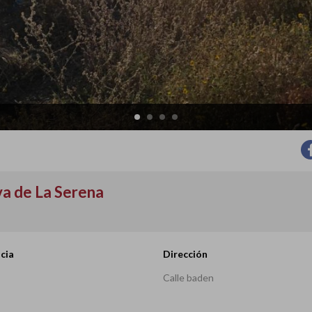
va de La Serena
cia
Dirección
Calle baden