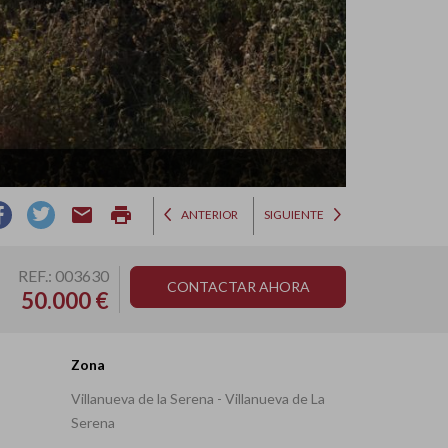
email
print
ANTERIOR
SIGUIENTE
REF.: 003630
CONTACTAR AHORA
50.000 €
Zona
Villanueva de la Serena - Villanueva de La
Serena