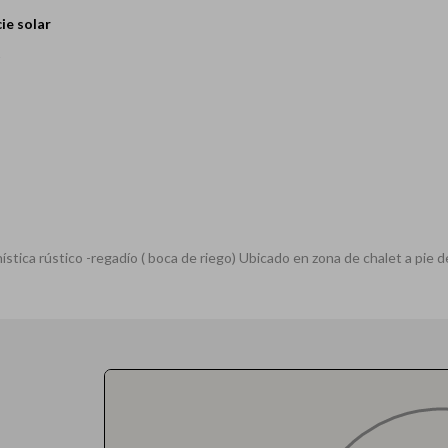
ie solar
2
ística rústico -regadío ( boca de riego) Ubicado en zona de chalet a pie