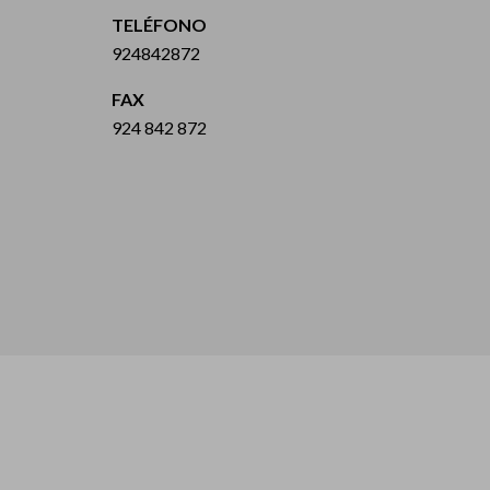
TELÉFONO
924842872
FAX
924 842 872