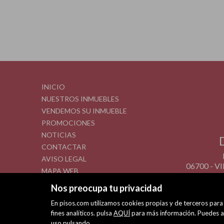
INICIO
NUESTROS INMUEBLES
VENDEMOS SU INMUEBLE
PROMOCIONES
NOTICIAS
CONTACTAR
AVISO LEGAL
06700 - 
MAPA WEB
POLÍTICA DE COOKIES
Nos preocupa tu privacidad
En pisos.com utilizamos cookies propias y de terceros para 
fines analíticos. pulsa
AQUÍ
para más información. Puedes ac
uso pulsando