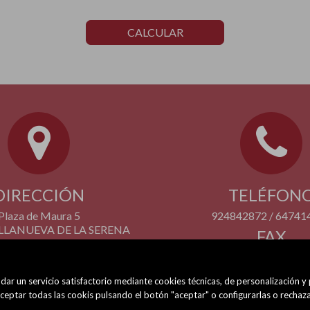
CALCULAR
DIRECCIÓN
TELÉFON
Plaza de Maura 5
924842872 / 64741
VILLANUEVA DE LA SERENA
FAX
(BADAJOZ)
924 842 872
dar un servicio satisfactorio mediante cookies técnicas, de personalización y
eptar todas las cookis pulsando el botón "aceptar" o configurarlas o rechaza