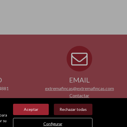
O
EMAIL
4881
extremafincas@extremafincas.com
Contactar
Aceptar
Rechazar todas
 para
r su
Configurar