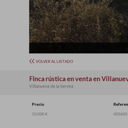
VOLVER AL LISTADO
Finca rústica en venta en Villanue
Villanueva de la Serena
Precio
Referen
50.000 €
003630