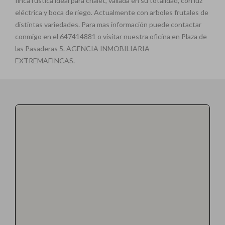
finca rústica ideal para chalet, vallada en su totalidad, con luz
eléctrica y boca de riego. Actualmente con arboles frutales de
distintas variedades. Para mas información puede contactar
conmigo en el 647414881 o visitar nuestra oficina en Plaza de
las Pasaderas 5. AGENCIA INMOBILIARIA
EXTREMAFINCAS.