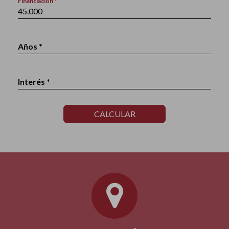
Financiación *
Años *
Interés *
CALCULAR