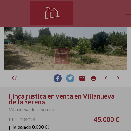
email
print
Finca rústica en venta en Villanueva
de la Serena
Villanueva de la Serena
45.000 €
REF.: 004024
¡Ha bajado 8.000 €!