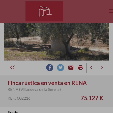
email
print
Finca rústica en venta en RENA
RENA (Villanueva de la Serena)
75.127 €
REF.: 002216
Precio