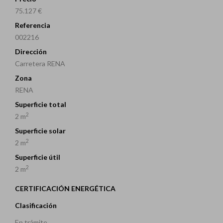
75.127 €
Referencia
002216
Dirección
Carretera RENA
Zona
RENA
Superficie total
2
2 m
Superficie solar
2
2 m
Superficie útil
2
2 m
CERTIFICACIÓN ENERGÉTICA
Clasificación
En trámite