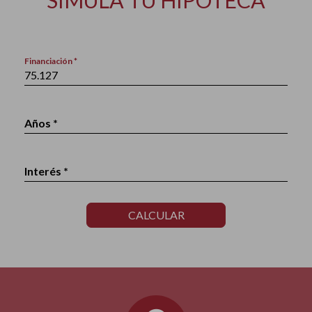
SIMULA TU HIPOTECA
Financiación *
Años *
Interés *
CALCULAR