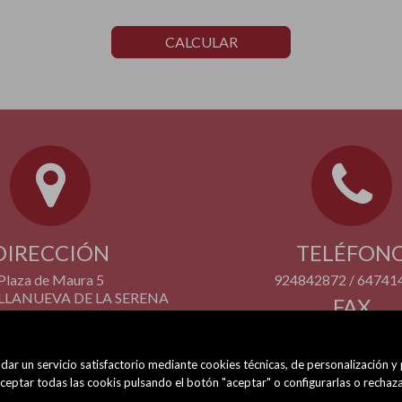
CALCULAR
DIRECCIÓN
TELÉFON
Plaza de Maura 5
924842872 / 64741
VILLANUEVA DE LA SERENA
FAX
(BADAJOZ)
924 842 872
dar un servicio satisfactorio mediante cookies técnicas, de personalización y
eptar todas las cookis pulsando el botón "aceptar" o configurarlas o rechaza