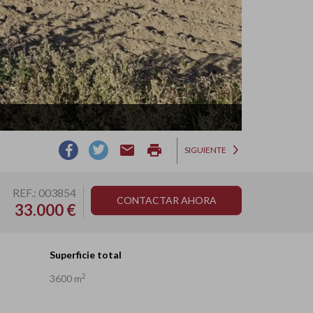
email
print
SIGUIENTE
REF.: 003854
CONTACTAR AHORA
33.000 €
Superficie total
2
3600 m