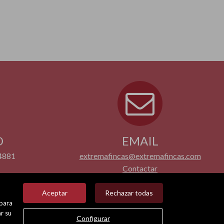
O
EMAIL
4881
extremafincas@extremafincas.com
Contactar
Aceptar
Rechazar todas
 para
r su
Configurar