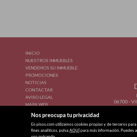
INICIO
NUESTROS INMUEBLES
VENDEMOS SU INMUEBLE
PROMOCIONES
NOTICIAS
CONTACTAR
AVISO LEGAL
06700 - 
MAPA WEB
POLÍTICA DE COOKIES
Nos preocupa tu privacidad
En pisos.com utilizamos cookies propias y de terceros para 
fines analíticos. pulsa
AQUÍ
para más información. Puedes ac
uso pulsando