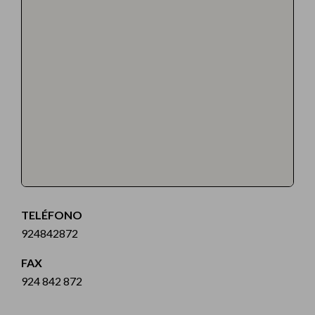
TELÉFONO
924842872
FAX
924 842 872