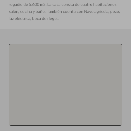
regadío de 5.600 m2. La casa consta de cuatro habitaciones,
salón, cocina y baño. También cuenta con Nave agrícola, pozo,
luz eléctrica, boca de riego...