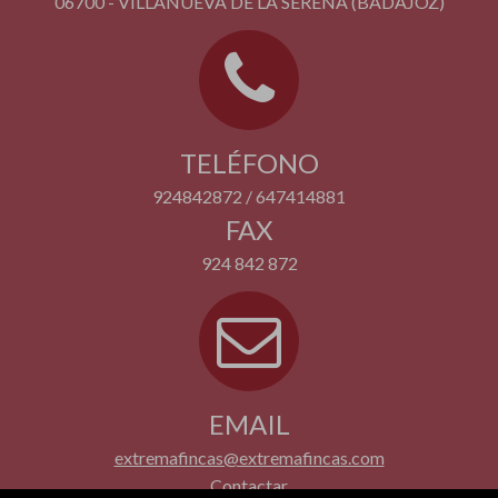
06700 - VILLANUEVA DE LA SERENA (BADAJOZ)
TELÉFONO
924842872 / 647414881
FAX
924 842 872
EMAIL
extremafincas@extremafincas.com
Contactar