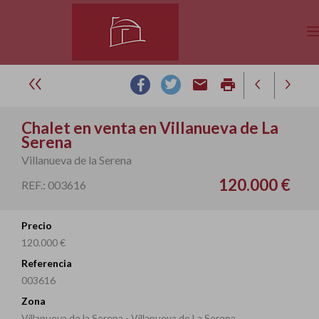
email
print
Chalet en venta en Villanueva de La
Serena
Villanueva de la Serena
120.000 €
REF.: 003616
Precio
120.000 €
Referencia
003616
Zona
Villanueva de la Serena - Villanueva de La Serena