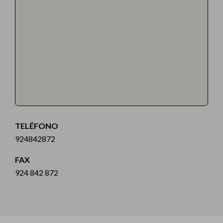
TELÉFONO
924842872
FAX
924 842 872