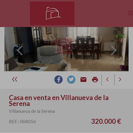
email
print
Casa en venta en Villanueva de la
Serena
Villanueva de la Serena
320.000 €
REF.: 004056