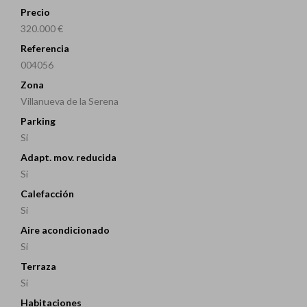
Precio
320.000 €
Referencia
004056
Zona
Villanueva de la Serena
Parking
Si
Adapt. mov. reducida
Si
Calefacción
Si
Aire acondicionado
Si
Terraza
Si
Habitaciones