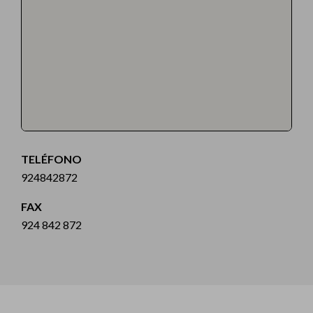
TELÉFONO
924842872
FAX
924 842 872