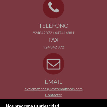
TELÉFONO
924842872 / 647414881
FAX
924 842 872
EMAIL
extremafincas@extremafincas.com
Contactar
Nos preocupa tu privacidad