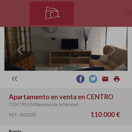
email
print
Apartamento en venta en CENTRO
CENTRO (Villanueva de la Serena)
110.000 €
REF.: 002200
Precio