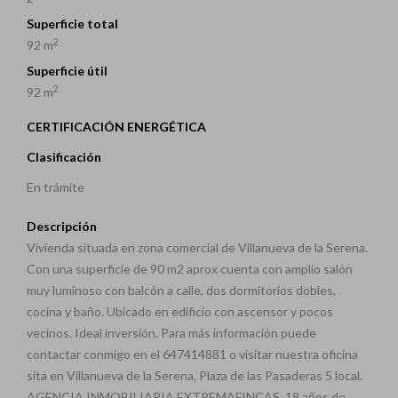
Superficie total
2
92 m
Superficie útil
2
92 m
CERTIFICACIÓN ENERGÉTICA
Clasificación
En trámite
Descripción
Vivienda situada en zona comercial de Villanueva de la Serena.
Con una superficie de 90 m2 aprox cuenta con amplio salón
muy luminoso con balcón a calle, dos dormitorios dobles,
cocina y baño. Ubicado en edificio con ascensor y pocos
vecinos. Ideal inversión. Para más información puede
contactar conmigo en el 647414881 o visitar nuestra oficina
sita en Villanueva de la Serena, Plaza de las Pasaderas 5 local.
AGENCIA INMOBILIARIA EXTREMAFINCAS. 18 años de