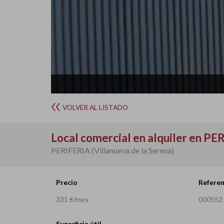
VOLVER AL LISTADO
Local comercial en alquiler en PE
PERIFERIA (Villanueva de la Serena)
Precio
Referen
331 €/mes
000552
Superficie útil