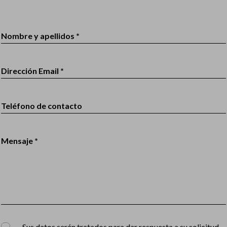
Nombre y apellidos *
Dirección Email *
Teléfono de contacto
Mensaje *
Sus datos serán tratados para dar respuesta a su solicitud,