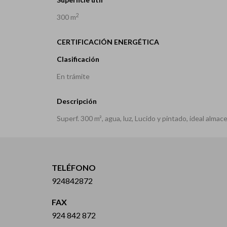
2
300 m
CERTIFICACIÓN ENERGÉTICA
Clasificación
En trámite
Descripción
Superf. 300 m², agua, luz, Lucido y pintado, ideal almac
TELÉFONO
924842872
FAX
924 842 872